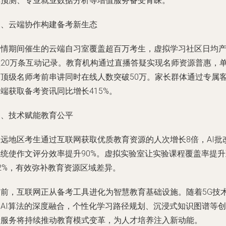
率预测、专业就业数据分析等增值服务备受青睐。
三、云端协作构建备考新生态
疫情期间催生的云端自习室覆盖超百万考生，虚拟学习社区日均
生20万条互动记录。教育机构通过直播答疑实现名师资源普惠，
场顶级名师考前串讲同时在线人数突破50万。家长群体通过专属
端获取备考资讯同比增长415%。
四、技术赋能教育公平
偏远地区考生通过互联网获取优质教育资源的人次增长8倍，AI批
系统使作文评分效率提升90%。虚拟实验室让实验课程覆盖率提升
2%，有效弥补教育资源区域差异。
当前，互联网正从备考工具进化为智慧教育基础设施。随着5G技
和AI算法的深度融合，个性化学习路径规划、沉浸式知识图谱等创
新服务将持续推动教育模式变革，为人才培养注入新动能。