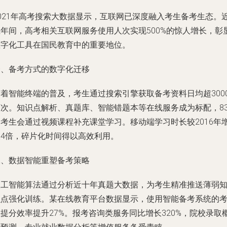
2021年高考搜索大数据显示，互联网已深度融入考生备考生态。
五年间，高考相关互联网服务使用人次实现500%的惊人增长，彰
数字化工具在国民教育中的重要地位。
一、备考方式的数字化迁移
随着智能终端的普及，考生通过搜索引擎获取备考资料日均超300
万次。知识点解析、真题库、智能错题本等在线服务成为标配，83
的考生会通过视频课程补充课堂学习。移动端学习时长较2016年
长4倍，碎片化时间得以高效利用。
二、数据智能重塑备考策略
人工智能算法通过分析近十年真题大数据，为考生精准推送薄弱
识点强化训练。某在线教育平台数据显示，使用智能备考系统的
提分效率提升27%。报考咨询类服务同比增长320%，院校录取